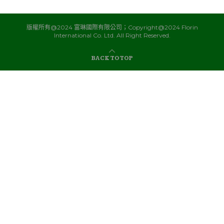
版權所有@2024 富琳國際有限公司；Copyright@2024 Florin
International Co. Ltd. All Right Reserved.
BACK TO TOP