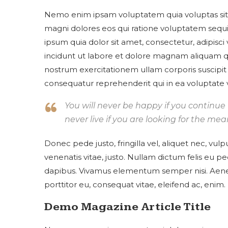
Nemo enim ipsam voluptatem quia voluptas sit a
magni dolores eos qui ratione voluptatem sequ
ipsum quia dolor sit amet, consectetur, adipis
incidunt ut labore et dolore magnam aliquam 
nostrum exercitationem ullam corporis suscipit 
consequatur reprehenderit qui in ea voluptate v
You will never be happy if you continue 
never live if you are looking for the mean
Donec pede justo, fringilla vel, aliquet nec, vulp
venenatis vitae, justo. Nullam dictum felis eu pe
dapibus. Vivamus elementum semper nisi. Aenean
porttitor eu, consequat vitae, eleifend ac, enim.
Demo Magazine Article Title