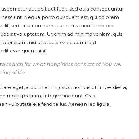
spernatur aut odit aut fugit, sed quia consequuntur
i nesciunt. Neque porro quisquam est, qui dolorem
ci velit, sed quia non numquam eius modi tempora
quaerat voluptatem. Ut enim ad minima veniam, quis
laboriosam, nisi ut aliquid ex ea commodi
elit esse quam nihil.
to search for what happiness consists of. You will
ing of life.
utate eget, arcu. In enim justo, rhoncus ut, imperdiet a,
de mollis pretium. Integer tincidunt. Cras
 vulputate eleifend tellus. Aenean leo ligula,