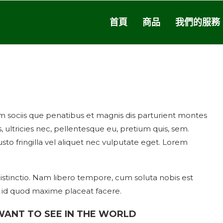
首頁
商品
我們的服務
norlax Architecture Digest’s Favo
sociis que penatibus et magnis dis parturient montes
 ultricies nec, pellentesque eu, pretium quis, sem.
to fringilla vel aliquet nec vulputate eget. Lorem
istinctio. Nam libero tempore, cum soluta nobis est
s id quod maxime placeat facere.
WANT TO SEE IN THE WORLD