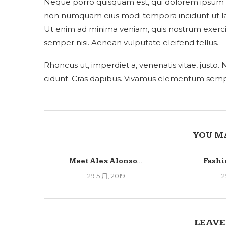
Neque porro quisquam est, qui dolorem ipsum qui
non numquam eius modi tempora incidunt ut l
Ut enim ad minima veniam, quis nostrum exerc
semper nisi. Aenean vulputate eleifend tellus.
Rhoncus ut, imperdiet a, venenatis vitae, justo.
cidunt. Cras dapibus. Vivamus elementum semper
YOU M
Meet Alex Alonso...
Fashi
29 5 月, 2019
2
LEAVE