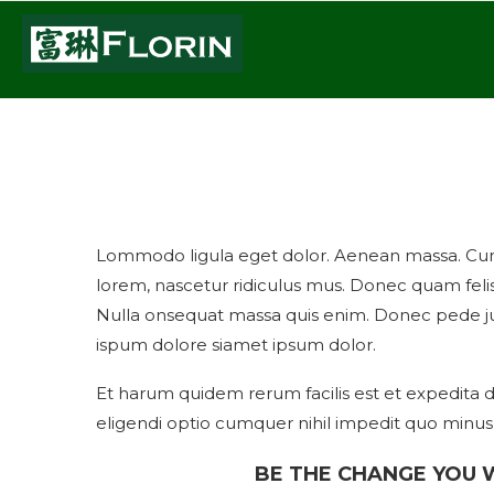
Lifestyle
The 2019 A List: 100+ Of S
Lommodo ligula eget dolor. Aenean massa. Cum 
lorem, nascetur ridiculus mus. Donec quam felis,
Nulla onsequat massa quis enim. Donec pede jus
ispum dolore siamet ipsum dolor.
Et harum quidem rerum facilis est et expedita d
eligendi optio cumquer nihil impedit quo minu
BE THE CHANGE YOU 