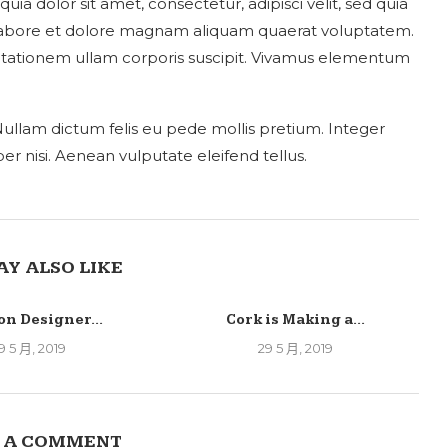
a dolor sit amet, consectetur, adipisci velit, sed quia
abore et dolore magnam aliquam quaerat voluptatem.
itationem ullam corporis suscipit. Vivamus elementum
 Nullam dictum felis eu pede mollis pretium. Integer
 nisi. Aenean vulputate eleifend tellus.
AY ALSO LIKE
on Designer...
Cork is Making a...
9 5 月, 2019
29 5 月, 2019
 A COMMENT